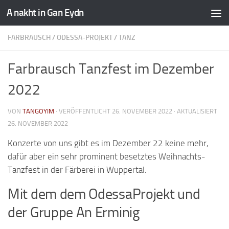
A nakht in Gan Eydn
FARBRAUSCH
/
ODESSA-PROJEKT
/
TANZ
Farbrausch Tanzfest im Dezember
2022
VON
TANGOYIM
· VERÖFFENTLICHT
26. NOVEMBER 2022
· AKTUALISIERT
26. NOVEMBER 2022
Konzerte von uns gibt es im Dezember 22 keine mehr,
dafür aber ein sehr prominent besetztes Weihnachts-
Tanzfest in der Färberei in Wuppertal.
Mit dem dem OdessaProjekt und
der Gruppe An Erminig