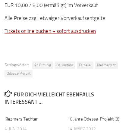
EUR 10,00 / 8,00 (ermäßigt) im Vorverkauf
Alle Preise zzgl. etwaiger Vorverkaufsentgelte
Tickets online buchen + sofort ausdrucken
Schlagwörter:
An Erminig
Balkantanz
Färberei
Klezmertanz
Odessa-Projekt
FÜR DICH VIELLEICHT EBENFALLS
INTERESSANT …
Klezmers Techter
10 Jahre Odessa-Projekt (3)
4. JUNI 2014
14. MÄRZ 2012