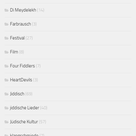
Di Meydelekh
(14)
Farbrausch
(3)
Festival
(27)
Film
(8)
Four Fiddlers
(7)
HeartDevils
(3)
Jiddisch
(69)
jiddische Lieder
(40)
Jüdische Kultur
(57)
klangschmiede
(7)