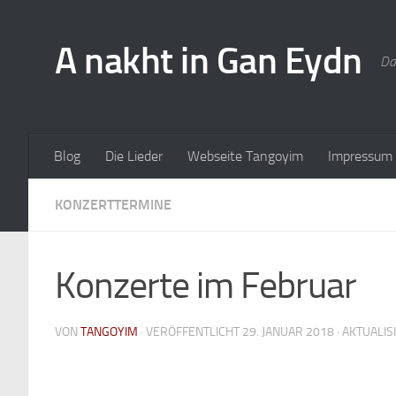
A nakht in Gan Eydn
Da
Blog
Die Lieder
Webseite Tangoyim
Impressum
KONZERTTERMINE
Konzerte im Februar
VON
TANGOYIM
· VERÖFFENTLICHT
29. JANUAR 2018
· AKTUALIS