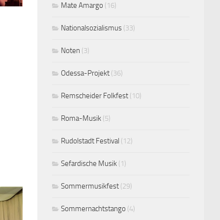
Mate Amargo
(16)
Nationalsozialismus
(33)
Noten
(3)
Odessa-Projekt
(36)
Remscheider Folkfest
(10)
Roma-Musik
(5)
Rudolstadt Festival
(12)
Sefardische Musik
(1)
Sommermusikfest
(29)
Sommernachtstango
(4)