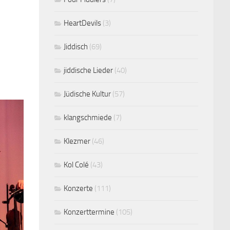
HeartDevils
(3)
Jiddisch
(69)
jiddische Lieder
(40)
Jüdische Kultur
(57)
klangschmiede
(7)
Klezmer
(46)
Kol Colé
(43)
Konzerte
(111)
Konzerttermine
(105)