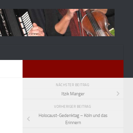
NÄCHSTER BEITRAG
Itzik Manger
VORHERIGER BEITRAG
Holocaust-Gedenktag – Köln und das
Erinnern