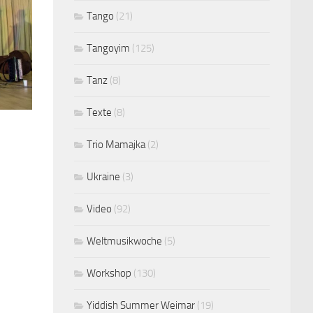
Tango
(21)
Tangoyim
(125)
Tanz
(8)
Texte
(8)
Trio Mamajka
(2)
Ukraine
(3)
Video
(92)
Weltmusikwoche
(5)
Workshop
(130)
Yiddish Summer Weimar
(19)