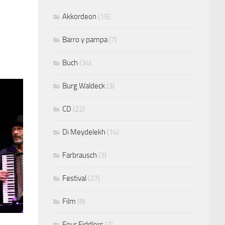
Akkordeon
(15)
Barro y pampa
(7)
Buch
(34)
Burg Waldeck
(3)
CD
(22)
Di Meydelekh
(14)
Farbrausch
(3)
Festival
(27)
Film
(8)
Four Fiddlers
(7)