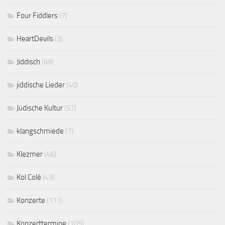
Four Fiddlers
(7)
HeartDevils
(3)
Jiddisch
(69)
jiddische Lieder
(40)
Jüdische Kultur
(57)
klangschmiede
(7)
Klezmer
(46)
Kol Colé
(43)
Konzerte
(111)
Konzerttermine
(105)