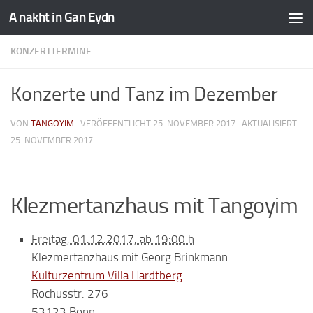
A nakht in Gan Eydn
KONZERTTERMINE
Konzerte und Tanz im Dezember
VON
TANGOYIM
· VERÖFFENTLICHT
25. NOVEMBER 2017
· AKTUALISIERT
25. NOVEMBER 2017
Klezmertanzhaus mit Tangoyim
Freitag, 01.12.2017, ab 19:00 h
Klezmertanzhaus mit Georg Brinkmann
Kulturzentrum Villa Hardtberg
Rochusstr. 276
53123 Bonn