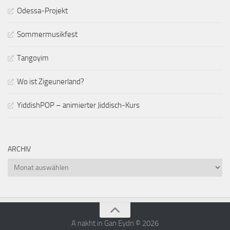
Odessa-Projekt
Sommermusikfest
Tangoyim
Wo ist Zigeunerland?
YiddishPOP – animierter Jiddisch-Kurs
ARCHIV
Archiv
A nakht in Gan Eydn © 2026