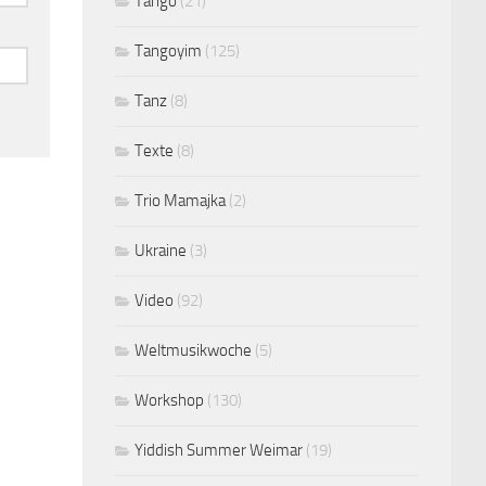
Tango
(21)
Tangoyim
(125)
Tanz
(8)
Texte
(8)
Trio Mamajka
(2)
Ukraine
(3)
Video
(92)
Weltmusikwoche
(5)
Workshop
(130)
Yiddish Summer Weimar
(19)