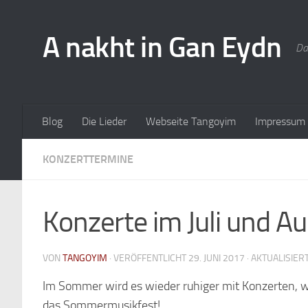
A nakht in Gan Eydn
Da
Blog
Die Lieder
Webseite Tangoyim
Impressum
KONZERTTERMINE
Konzerte im Juli und A
VON
TANGOYIM
· VERÖFFENTLICHT
29. JUNI 2017
· AKTUALISIER
Im Sommer wird es wieder ruhiger mit Konzerten, 
das Sommermusikfest!