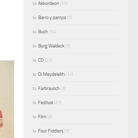
Akkordeon
(15)
Barro y pampa
(7)
Buch
(34)
Burg Waldeck
(3)
CD
(22)
Di Meydelekh
(14)
Farbrausch
(3)
Festival
(27)
Film
(8)
Four Fiddlers
(7)