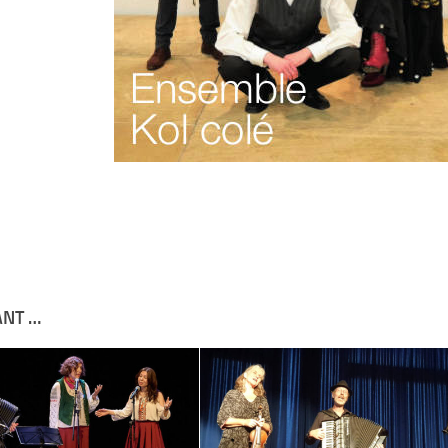
ANT …