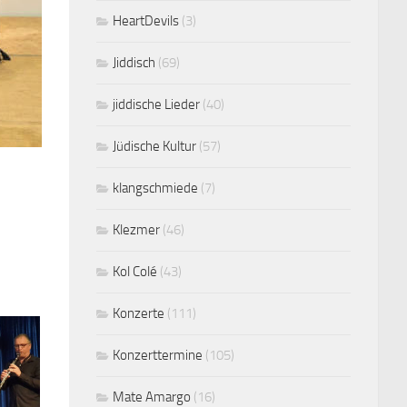
HeartDevils
(3)
Jiddisch
(69)
jiddische Lieder
(40)
Jüdische Kultur
(57)
klangschmiede
(7)
Klezmer
(46)
Kol Colé
(43)
Konzerte
(111)
Konzerttermine
(105)
Mate Amargo
(16)