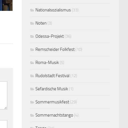
Nationalsozialismus
(33)
Noten
(3)
Odessa-Projekt
(36)
Remscheider Folkfest
(10)
Roma-Musik
(5)
Rudolstadt Festival
(12)
Sefardische Musik
(1)
Sommermusikfest
(29)
Sommernachtstango
(4)