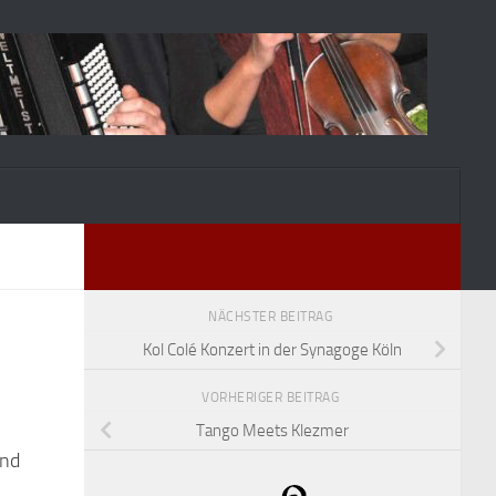
NÄCHSTER BEITRAG
Kol Colé Konzert in der Synagoge Köln
VORHERIGER BEITRAG
Tango Meets Klezmer
und