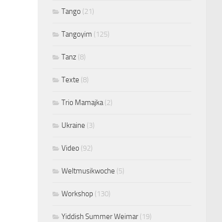
Tango
(21)
Tangoyim
(125)
Tanz
(8)
Texte
(8)
Trio Mamajka
(2)
Ukraine
(3)
Video
(92)
Weltmusikwoche
(5)
Workshop
(130)
Yiddish Summer Weimar
(19)