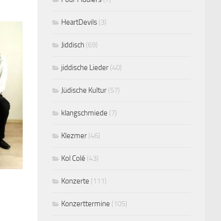
HeartDevils
(3)
Jiddisch
(69)
jiddische Lieder
(40)
Jüdische Kultur
(57)
klangschmiede
(7)
Klezmer
(46)
Kol Colé
(43)
Konzerte
(111)
Konzerttermine
(105)