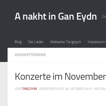
A nakht in Gan Eydn
Da
Blog
Die Lieder
Webseite Tangoyim
Impressum
KONZERTTERMINE
Konzerte im November
VON
TANGOYIM
· VERÖFFENTLICHT
28. OKTOBER 2015
· AKTUAL