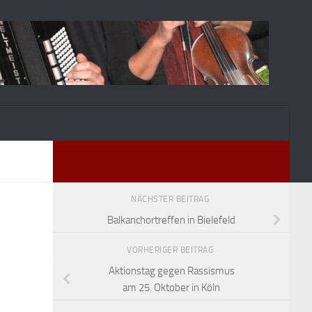
NÄCHSTER BEITRAG
Balkanchortreffen in Bielefeld
VORHERIGER BEITRAG
Aktionstag gegen Rassismus
am 25. Oktober in Köln