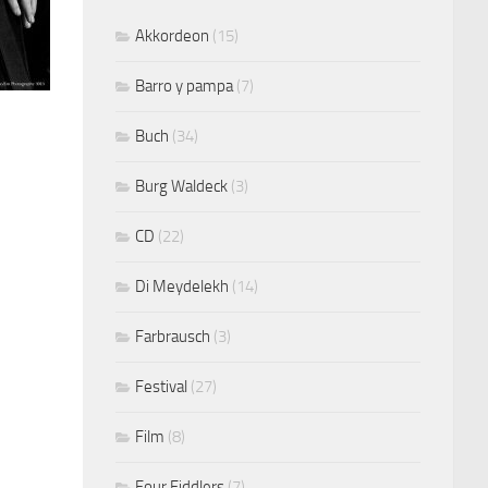
Akkordeon
(15)
Barro y pampa
(7)
Buch
(34)
Burg Waldeck
(3)
CD
(22)
Di Meydelekh
(14)
Farbrausch
(3)
Festival
(27)
Film
(8)
Four Fiddlers
(7)