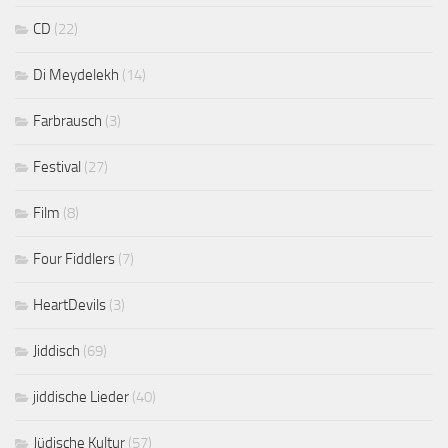
CD
(22)
Di Meydelekh
(14)
Farbrausch
(3)
Festival
(27)
Film
(8)
Four Fiddlers
(7)
HeartDevils
(3)
Jiddisch
(69)
jiddische Lieder
(40)
Jüdische Kultur
(57)