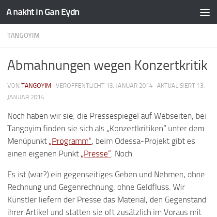
A nakht in Gan Eydn
TANGOYIM
Abmahnungen wegen Konzertkritik
VON
TANGOYIM
· VERÖFFENTLICHT
13. JANUAR 2014
· AKTUALISIERT
13.
JANUAR 2014
Noch haben wir sie, die Pressespiegel auf Webseiten, bei
Tangoyim finden sie sich als „Konzertkritiken“ unter dem
Menüpunkt
„Programm“
, beim Odessa-Projekt gibt es
einen eigenen Punkt
„Presse“
. Noch.
Es ist (war?) ein gegenseitiges Geben und Nehmen, ohne
Rechnung und Gegenrechnung, ohne Geldfluss. Wir
Künstler liefern der Presse das Material, den Gegenstand
ihrer Artikel und statten sie oft zusätzlich im Voraus mit