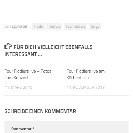
Schlagwörter:
Fiddle
Fiddlers
Four Fiddlers
Geige
FÜR DICH VIELLEICHT EBENFALLS
INTERESSANT …
Four Fiddlers live – Fotos
Four Fiddlers live am
vom Konzert
Küchentisch
11. MÄRZ 2015
11. NOVEMBER 2013
SCHREIBE EINEN KOMMENTAR
Kommentar
*