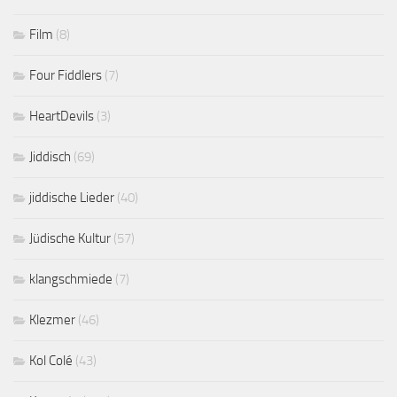
Film
(8)
Four Fiddlers
(7)
HeartDevils
(3)
Jiddisch
(69)
jiddische Lieder
(40)
Jüdische Kultur
(57)
klangschmiede
(7)
Klezmer
(46)
Kol Colé
(43)