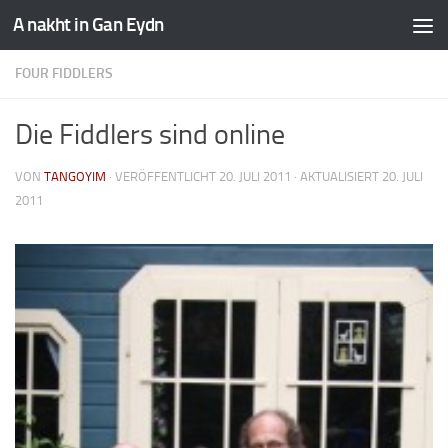
A nakht in Gan Eydn
FOUR FIDDLERS
Die Fiddlers sind online
VON
TANGOYIM
· VERÖFFENTLICHT
20. JULI 2011
· AKTUALISIERT
20. JULI
2011