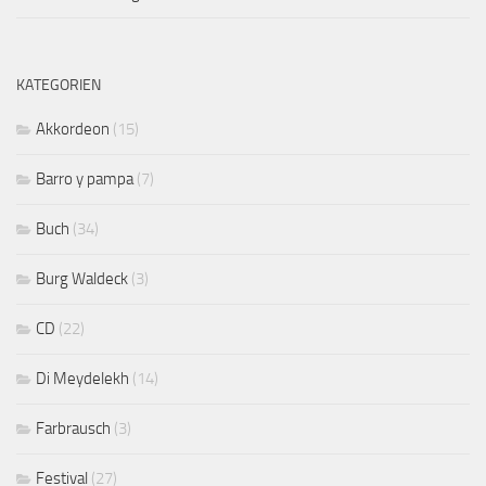
KATEGORIEN
Akkordeon
(15)
Barro y pampa
(7)
Buch
(34)
Burg Waldeck
(3)
CD
(22)
Di Meydelekh
(14)
Farbrausch
(3)
Festival
(27)