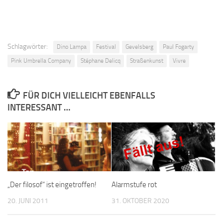
Schlagwörter:
Dino Lampa
Festival
Gevelsberg
Paul Fogarty
Pink Umbrella Company
Stéphane Delicq
Straßenkunst
Vivre
FÜR DICH VIELLEICHT EBENFALLS
INTERESSANT …
„Der filosof“ ist eingetroffen!
Alarmstufe rot
20. JUNI 2011
31. OKTOBER 2020