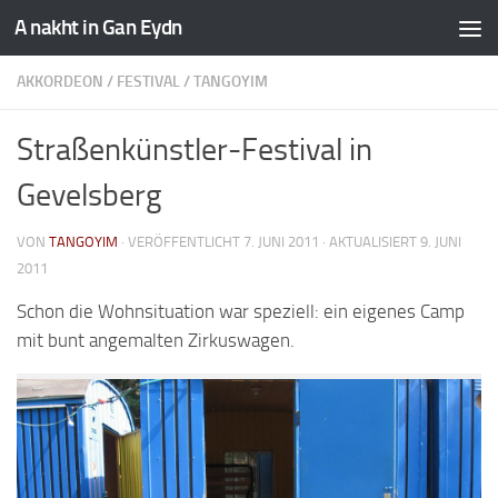
A nakht in Gan Eydn
AKKORDEON
/
FESTIVAL
/
TANGOYIM
Straßenkünstler-Festival in
Gevelsberg
VON
TANGOYIM
· VERÖFFENTLICHT
7. JUNI 2011
· AKTUALISIERT
9. JUNI
2011
Schon die Wohnsituation war speziell: ein eigenes Camp
mit bunt angemalten Zirkuswagen.