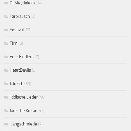
Di Meydelekh
(14)
Farbrausch
(3)
Festival
(27)
Film
(8)
Four Fiddlers
(7)
HeartDevils
(3)
Jiddisch
(69)
jiddische Lieder
(40)
Jüdische Kultur
(57)
klangschmiede
(7)