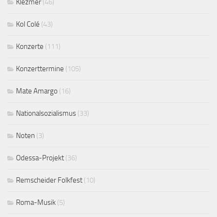
Klezmer
(46)
Kol Colé
(43)
Konzerte
(111)
Konzerttermine
(105)
Mate Amargo
(16)
Nationalsozialismus
(33)
Noten
(3)
Odessa-Projekt
(36)
Remscheider Folkfest
(10)
Roma-Musik
(5)