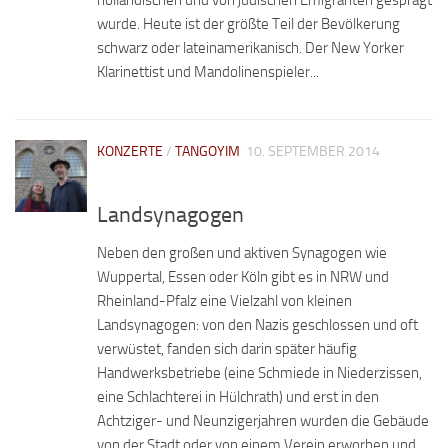
holländischen und von jüdischen Emigranten gesprägt
wurde. Heute ist der größte Teil der Bevölkerung
schwarz oder lateinamerikanisch. Der New Yorker
Klarinettist und Mandolinenspieler...
KONZERTE
/
TANGOYIM
10. SEPTEMBER 2014
Landsynagogen
Neben den großen und aktiven Synagogen wie
Wuppertal, Essen oder Köln gibt es in NRW und
Rheinland-Pfalz eine Vielzahl von kleinen
Landsynagogen: von den Nazis geschlossen und oft
verwüstet, fanden sich darin später häufig
Handwerksbetriebe (eine Schmiede in Niederzissen,
eine Schlachterei in Hülchrath) und erst in den
Achtziger- und Neunzigerjahren wurden die Gebäude
von der Stadt oder von einem Verein erworben und