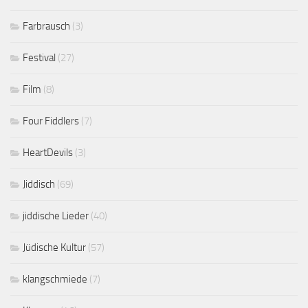
Farbrausch
(3)
Festival
(27)
Film
(8)
Four Fiddlers
(7)
HeartDevils
(3)
Jiddisch
(69)
jiddische Lieder
(40)
Jüdische Kultur
(57)
klangschmiede
(7)