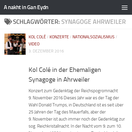
A nakht in Gan Eydn
SCHLAGWÖRTER:
SYNAGOGE AHRWEILER
KOL COLÉ
/
KONZERTE
/
NATIONALSOZIALISMUS
/
VIDEO
3. DEZEMBER 2016
Kol Colé in der Ehemaligen
Synagoge in Ahrweiler
Konzert zum Gedenktag der Reichspogromnacht
9. November 2016 Dieses Jahr war es der Tag der
Wahl Donald Trumps, in Deutschland ist es seit über
25 Jahren der Tag des Mauerfalls, aber der
9. November ist auch immer noch der Gedenktag zur
sog. Reichkristallnacht. In der Nacht vom 9. zum 10.