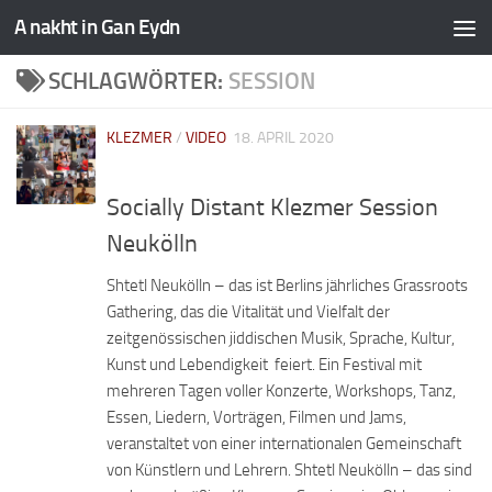
A nakht in Gan Eydn
SCHLAGWÖRTER:
SESSION
KLEZMER
/
VIDEO
18. APRIL 2020
Socially Distant Klezmer Session
Neukölln
Shtetl Neukölln – das ist Berlins jährliches Grassroots
Gathering, das die Vitalität und Vielfalt der
zeitgenössischen jiddischen Musik, Sprache, Kultur,
Kunst und Lebendigkeit feiert. Ein Festival mit
mehreren Tagen voller Konzerte, Workshops, Tanz,
Essen, Liedern, Vorträgen, Filmen und Jams,
veranstaltet von einer internationalen Gemeinschaft
von Künstlern und Lehrern.​ Shtetl Neukölln – das sind