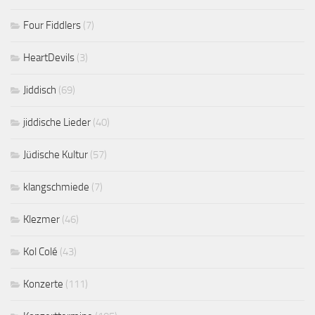
Four Fiddlers
(7)
HeartDevils
(3)
Jiddisch
(69)
jiddische Lieder
(40)
Jüdische Kultur
(57)
klangschmiede
(7)
Klezmer
(46)
Kol Colé
(43)
Konzerte
(111)