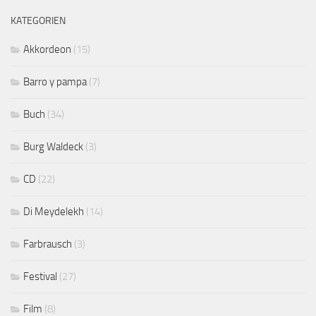
KATEGORIEN
Akkordeon
(15)
Barro y pampa
(7)
Buch
(34)
Burg Waldeck
(3)
CD
(22)
Di Meydelekh
(14)
Farbrausch
(3)
Festival
(27)
Film
(8)