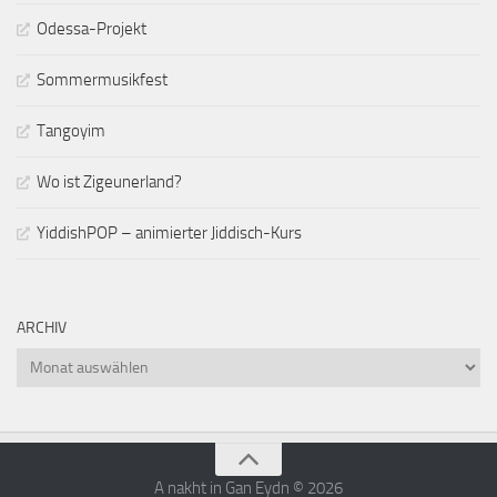
Odessa-Projekt
Sommermusikfest
Tangoyim
Wo ist Zigeunerland?
YiddishPOP – animierter Jiddisch-Kurs
ARCHIV
Archiv
A nakht in Gan Eydn © 2026