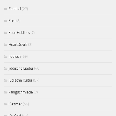
Festival
(27)
Film
(8)
Four Fiddlers
(7)
HeartDevils
(3)
Jiddisch
(69)
jiddische Lieder
(40)
Jüdische Kultur
(57)
klangschmiede
(7)
Klezmer
(46)