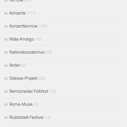
Kol Colé
(43)
Konzerte
(111)
Konzerttermine
(105)
Mate Amargo
(16)
Nationalsozialismus
(33)
Noten
(3)
Odessa-Projekt
(36)
Remscheider Folkfest
(10)
Roma-Musik
(5)
Rudolstadt Festival
(12)