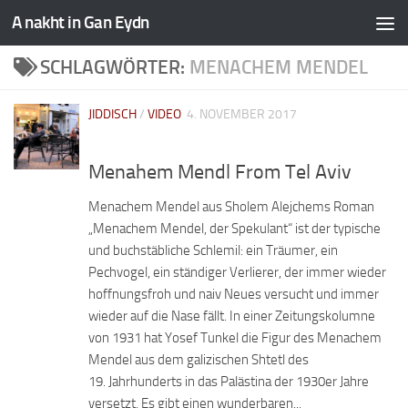
A nakht in Gan Eydn
SCHLAGWÖRTER:
MENACHEM MENDEL
JIDDISCH
/
VIDEO
4. NOVEMBER 2017
Menahem Mendl From Tel Aviv
Menachem Mendel aus Sholem Alejchems Roman
„Menachem Mendel, der Spekulant“ ist der typische
und buchstäbliche Schlemil: ein Träumer, ein
Pechvogel, ein ständiger Verlierer, der immer wieder
hoffnungsfroh und naiv Neues versucht und immer
wieder auf die Nase fällt. In einer Zeitungskolumne
von 1931 hat Yosef Tunkel die Figur des Menachem
Mendel aus dem galizischen Shtetl des
19. Jahrhunderts in das Palästina der 1930er Jahre
versetzt. Es gibt einen wunderbaren...