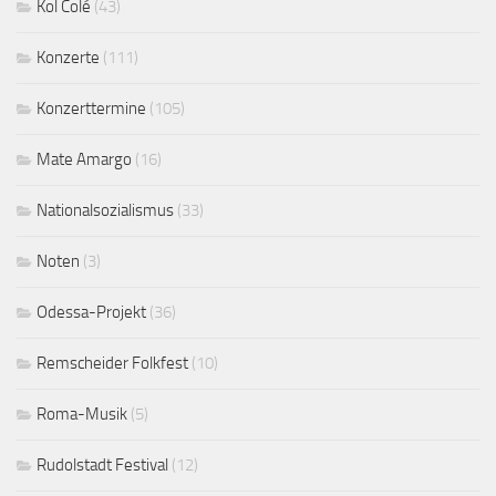
Kol Colé
(43)
Konzerte
(111)
Konzerttermine
(105)
Mate Amargo
(16)
Nationalsozialismus
(33)
Noten
(3)
Odessa-Projekt
(36)
Remscheider Folkfest
(10)
Roma-Musik
(5)
Rudolstadt Festival
(12)