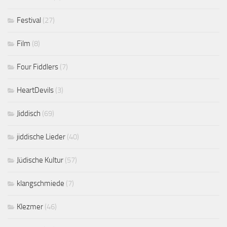
Festival
(27)
Film
(8)
Four Fiddlers
(7)
HeartDevils
(3)
Jiddisch
(69)
jiddische Lieder
(40)
Jüdische Kultur
(57)
klangschmiede
(7)
Klezmer
(46)