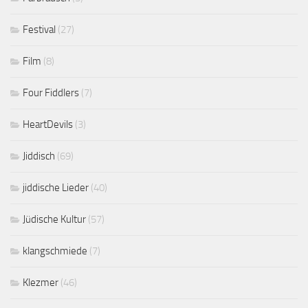
Festival
(27)
Film
(8)
Four Fiddlers
(7)
HeartDevils
(3)
Jiddisch
(69)
jiddische Lieder
(40)
Jüdische Kultur
(57)
klangschmiede
(7)
Klezmer
(46)