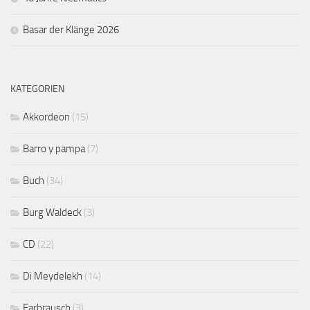
Basar der Klänge 2026
KATEGORIEN
Akkordeon
(15)
Barro y pampa
(7)
Buch
(34)
Burg Waldeck
(3)
CD
(22)
Di Meydelekh
(14)
Farbrausch
(3)