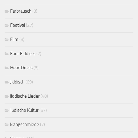
Farbrausch
(3)
Festival
(27)
Film
(8)
Four Fiddlers
(7)
HeartDevils
(3)
Jiddisch
(69)
jiddische Lieder
(40)
Jüdische Kultur
(57)
klangschmiede
(7)