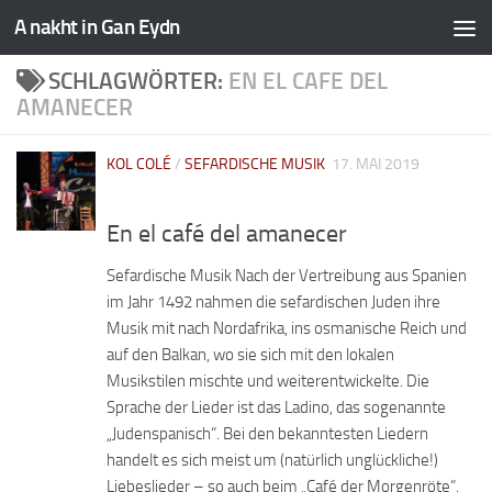
A nakht in Gan Eydn
SCHLAGWÖRTER:
EN EL CAFE DEL
AMANECER
KOL COLÉ
/
SEFARDISCHE MUSIK
17. MAI 2019
En el café del amanecer
Sefardische Musik Nach der Vertreibung aus Spanien
im Jahr 1492 nahmen die sefardischen Juden ihre
Musik mit nach Nordafrika, ins osmanische Reich und
auf den Balkan, wo sie sich mit den lokalen
Musikstilen mischte und weiterentwickelte. Die
Sprache der Lieder ist das Ladino, das sogenannte
„Judenspanisch“. Bei den bekanntesten Liedern
handelt es sich meist um (natürlich unglückliche!)
Liebeslieder – so auch beim „Café der Morgenröte“.