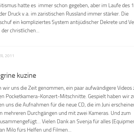
itismus hatte es immer schon gegeben, aber im Laufe des 1
er Druck v.a. im zaristischen Russland immer stärker. Die
schuf ein kompliziertes System antijüdischer Dekrete und V
der christlichen...
RIL 2011
 grine kuzine
 wir uns die Zeit genommen, ein paar aufwändigere Videos 
chen Pocketkamera-Konzert-Mitschnitte. Gespielt haben wir 
en uns die Aufnahmen für die neue CD, die im Juni erscheine
 in mehreren Durchgängen und mit zwei Kameras. Und zum
 zusammengefügt… Vielen Dank an Svenja für alles (Equipme
an Milo fürs Helfen und Filmen...