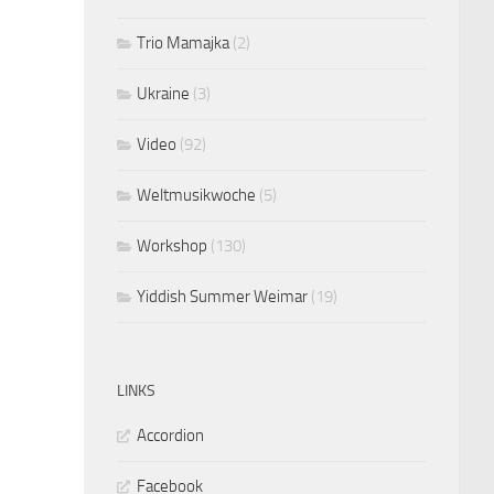
Trio Mamajka
(2)
Ukraine
(3)
Video
(92)
Weltmusikwoche
(5)
Workshop
(130)
Yiddish Summer Weimar
(19)
LINKS
Accordion
Facebook