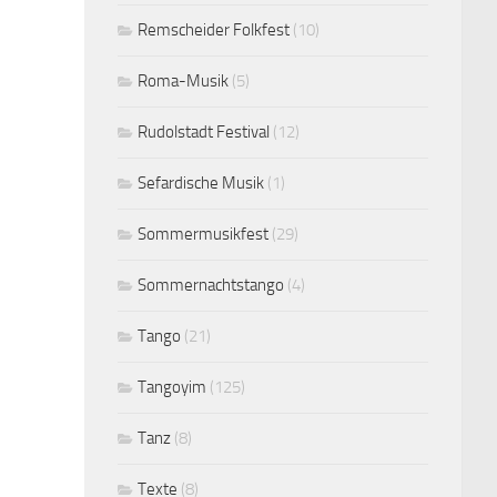
Remscheider Folkfest
(10)
Roma-Musik
(5)
Rudolstadt Festival
(12)
Sefardische Musik
(1)
Sommermusikfest
(29)
Sommernachtstango
(4)
Tango
(21)
Tangoyim
(125)
Tanz
(8)
Texte
(8)