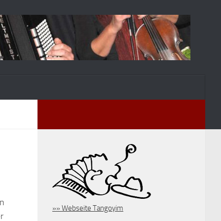
en
»» Webseite Tangoyim
r