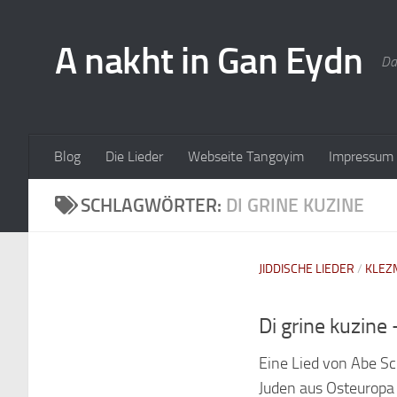
A nakht in Gan Eydn
Da
Blog
Die Lieder
Webseite Tangoyim
Impressum
SCHLAGWÖRTER:
DI GRINE KUZINE
JIDDISCHE LIEDER
/
KLEZ
Eine Lied von Abe Sc
Juden aus Osteuropa 