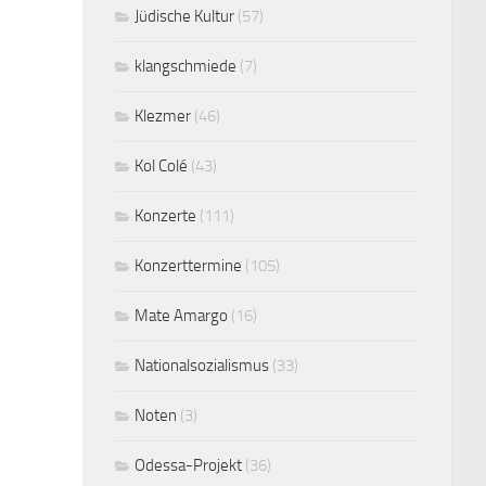
Jüdische Kultur
(57)
klangschmiede
(7)
Klezmer
(46)
Kol Colé
(43)
Konzerte
(111)
Konzerttermine
(105)
Mate Amargo
(16)
Nationalsozialismus
(33)
Noten
(3)
Odessa-Projekt
(36)