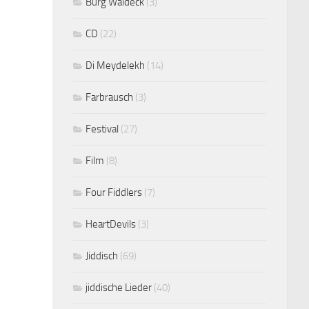
Burg Waldeck
(3)
CD
(22)
Di Meydelekh
(14)
Farbrausch
(3)
Festival
(27)
Film
(8)
Four Fiddlers
(7)
HeartDevils
(3)
Jiddisch
(69)
jiddische Lieder
(40)