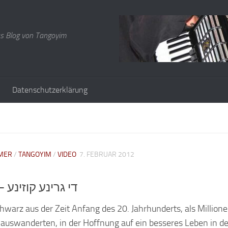
s Blog von Tangoyim
Datenschutzerklärung
MER
/
TANGOYIM
/
VIDEO
7. FEBRUAR 2012
Di grine kuzine – די גרינע קוזינע
hwarz aus der Zeit Anfang des 20. Jahrhunderts, als Million
auswanderten, in der Hoffnung auf ein besseres Leben in de