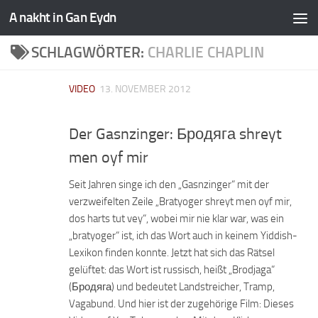
A nakht in Gan Eydn
SCHLAGWÖRTER:
CHARLIE CHAPLIN
VIDEO
13. NOVEMBER 2012
Der Gasnzinger: Бродяга shreyt
men oyf mir
Seit Jahren singe ich den „Gasnzinger“ mit der
verzweifelten Zeile „Bratyoger shreyt men oyf mir,
dos harts tut vey“, wobei mir nie klar war, was ein
„bratyoger“ ist, ich das Wort auch in keinem Yiddish-
Lexikon finden konnte. Jetzt hat sich das Rätsel
gelüftet: das Wort ist russisch, heißt „Brodjaga“
(Бродяга) und bedeutet Landstreicher, Tramp,
Vagabund. Und hier ist der zugehörige Film: Dieses