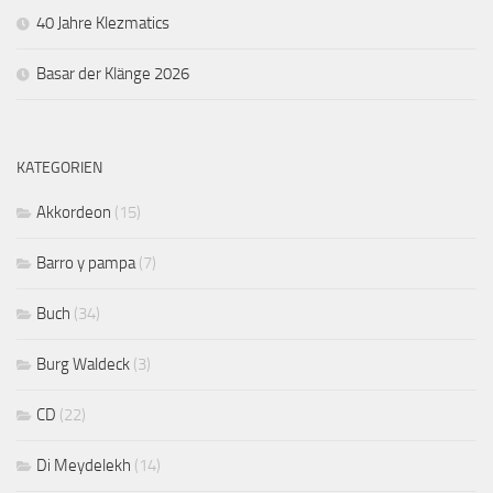
40 Jahre Klezmatics
Basar der Klänge 2026
KATEGORIEN
Akkordeon
(15)
Barro y pampa
(7)
Buch
(34)
Burg Waldeck
(3)
CD
(22)
Di Meydelekh
(14)