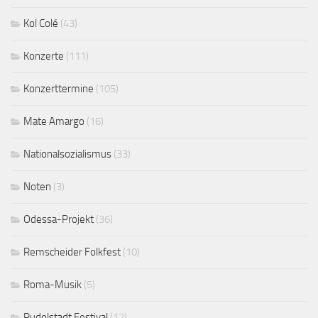
Kol Colé
(43)
Konzerte
(111)
Konzerttermine
(105)
Mate Amargo
(16)
Nationalsozialismus
(33)
Noten
(3)
Odessa-Projekt
(36)
Remscheider Folkfest
(10)
Roma-Musik
(5)
Rudolstadt Festival
(12)