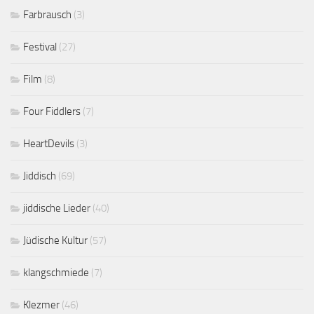
Farbrausch
(3)
Festival
(27)
Film
(8)
Four Fiddlers
(7)
HeartDevils
(3)
Jiddisch
(69)
jiddische Lieder
(40)
Jüdische Kultur
(57)
klangschmiede
(7)
Klezmer
(46)