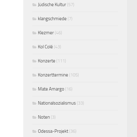
Jüdische Kultur
(57)
klangschmiede
(7)
Klezmer
(46)
Kol Colé
(43)
Konzerte
(111)
Konzerttermine
(105)
Mate Amargo
(16)
Nationalsozialismus
(33)
Noten
(3)
Odessa-Projekt
(36)