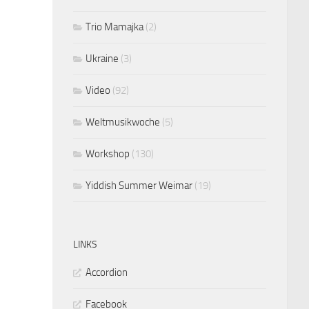
Trio Mamajka
(2)
Ukraine
(3)
Video
(92)
Weltmusikwoche
(5)
Workshop
(130)
Yiddish Summer Weimar
(19)
LINKS
Accordion
Facebook