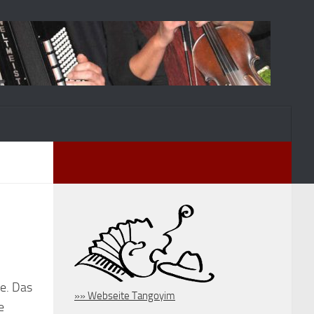
te. Das
»» Webseite Tangoyim
e