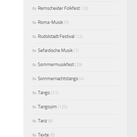
Remscheider Folkfest
(10)
Roma-Musik
(5)
Rudolstadt Festival
(12)
Sefardische Musik
(1)
Sommermusikfest
(29)
Sommernachtstango
(4)
Tango
(21)
Tangoyim
(125)
Tanz
(8)
Texte
(8)