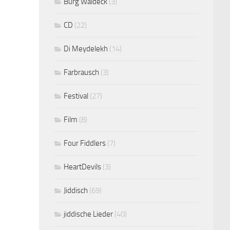
Burg Waldeck
(3)
CD
(22)
Di Meydelekh
(14)
Farbrausch
(3)
Festival
(27)
Film
(8)
Four Fiddlers
(7)
HeartDevils
(3)
Jiddisch
(69)
jiddische Lieder
(40)