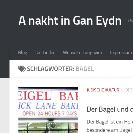
A nakht in Gan Eydn
Da
Blog
Die Lieder
Webseite Tangoyim
Impressum
SCHLAGWÖRTER:
BAGEL
JÜDISCHE KULTUR
5. DE
Der Bagel und 
Der Bagel ist ein He
besondere am Bagel i