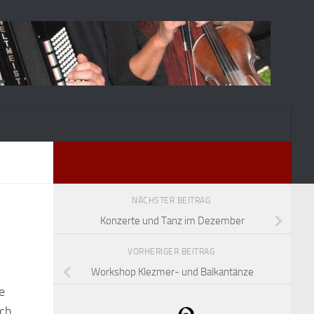
NÄCHSTER BEITRAG
Konzerte und Tanz im Dezember
VORHERIGER BEITRAG
Workshop Klezmer- und Balkantänze
e
sch