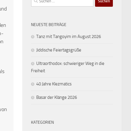
nach:
und
den
NEUESTE BEITRÄGE
n-
Tanz mit Tangoyim im August 2026
on
Jiddische Feiertagsgrüße
Ultraorthodox: schwieriger Weg in die
Freiheit
ls
40 Jahre Klezmatics
Basar der Klänge 2026
 von
KATEGORIEN