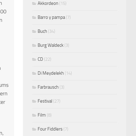
n
Akkordeon
(15)
400
Barro y pampa
(7)
en
Buch
(34)
Burg Waldeck
(3)
CD
(22)
n
Di Meydelekh
(14)
iums
Farbrausch
(3)
lern
Festival
(27)
ter
Film
(8)
Four Fiddlers
(7)
n,