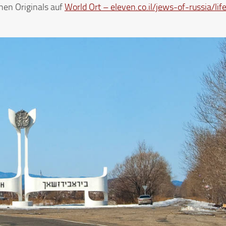
en Originals auf
World Ort – eleven.co.il/jews-of-russia/lif