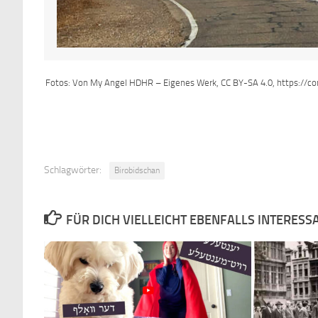
Fotos: Von My Angel HDHR – Eigenes Werk, CC BY-SA 4.0, https://c
Schlagwörter:
Birobidschan
FÜR DICH VIELLEICHT EBENFALLS INTERESS