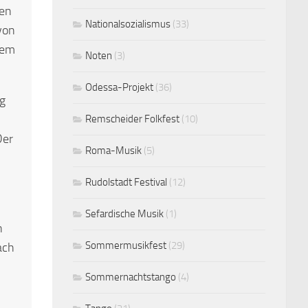
ben
Nationalsozialismus
(33)
von
nem
Noten
(3)
Odessa-Projekt
(36)
ng
Remscheider Folkfest
(10)
Der
Roma-Musik
(5)
Rudolstadt Festival
(12)
Sefardische Musik
(1)
n
Sommermusikfest
(29)
ach
Sommernachtstango
(4)