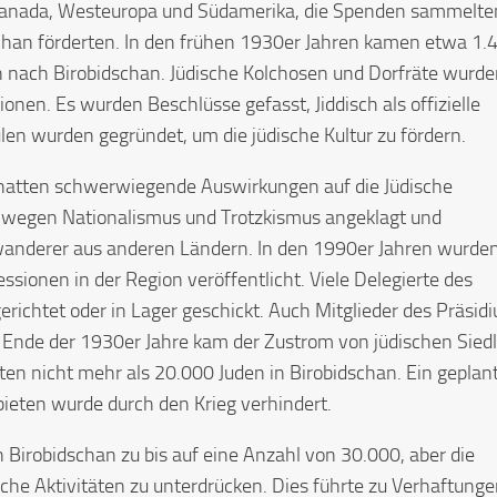
 Kanada, Westeuropa und Südamerika, die Spenden sammelte
dschan förderten. In den frühen 1930er Jahren kamen etwa 1.
 nach Birobidschan. Jüdische Kolchosen und Dorfräte wurd
en. Es wurden Beschlüsse gefasst, Jiddisch als offizielle
n wurden gegründet, um die jüdische Kultur zu fördern.
hatten schwerwiegende Auswirkungen auf die Jüdische
 wegen Nationalismus und Trotzkismus angeklagt und
nwanderer aus anderen Ländern. In den 1990er Jahren wurde
ssionen in der Region veröffentlicht. Viele Delegierte des
richtet oder in Lager geschickt. Auch Mitglieder des Präsid
 Ende der 1930er Jahre kam der Zustrom von jüdischen Sied
ten nicht mehr als 20.000 Juden in Birobidschan. Ein geplan
ieten wurde durch den Krieg verhindert.
Birobidschan zu bis auf eine Anzahl von 30.000, aber die
he Aktivitäten zu unterdrücken. Dies führte zu Verhaftunge