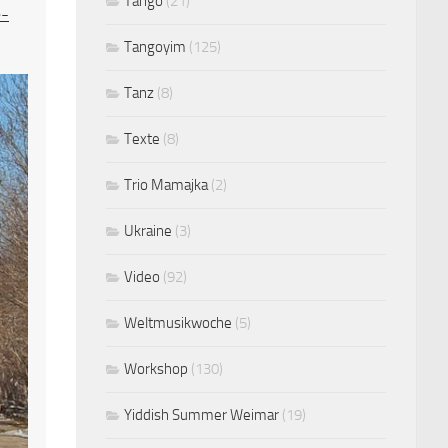
Tango
(21)
e-
Tangoyim
(125)
Tanz
(8)
Texte
(8)
Trio Mamajka
(2)
Ukraine
(3)
Video
(92)
Weltmusikwoche
(5)
Workshop
(130)
Yiddish Summer Weimar
(19)