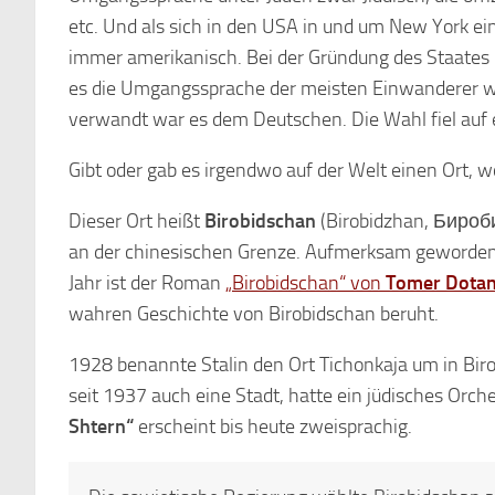
etc. Und als sich in den USA in und um New York ei
immer amerikanisch. Bei der Gründung des Staates 
es die Umgangssprache der meisten Einwanderer war.
verwandt war es dem Deutschen. Die Wahl fiel auf 
Gibt oder gab es irgendwo auf der Welt einen Ort, 
Dieser Ort heißt
Birobidschan
(Birobidzhan, Биробиджан, ביראָבידזשאַן), eine Oblast und eine S
an der chinesischen Grenze. Aufmerksam geworden 
Jahr ist der Roman
„Birobidschan“ von
Tomer Dotan
wahren Geschichte von Birobidschan beruht.
1928 benannte Stalin den Ort Tichonkaja um in Biro
seit 1937 auch eine Stadt, hatte ein jüdisches Orche
Shtern“
erscheint bis heute zweisprachig.