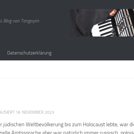
s Blog von Tangoyim
Datenschutzerklärung
ALISIERT
18. NOVEMBER 2023
er jüdischen Weltbevölkerung bis zum Holocaust lebte, war di
zielle Amtssprache aber war natürlich immer russisch, polni