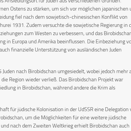
ls Ansiedlungsort für Juden aus verschiedenen Gründen.
rnen Ostens zu stärken, um sich vor möglichen japanischen 
eidung fiel nach dem sowjetisch-chinesischen Konflikt von
urei 1931. Zudem versuchte die sowjetische Regierung in 
eziehungen zum Westen zu verbessern, und das Birobidscha
ung in Europa und Amerika beeinflussen. Die Einbeziehung v
e auch finanzielle Unterstützung von ausländischen Juden
 Juden nach Birobidschan umgesiedelt, wobei jedoch mehr a
die Region wieder verließ. Das Birobidschan Projekt war
siedlung in Birobidschan, während andere die Krim als
haft für jüdische Kolonisation in der UdSSR eine Delegation
obidschan, um die Möglichkeiten für eine weitere jüdische
 und nach dem Zweiten Weltkrieg erhielt Birobidschan auch