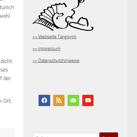
türlich
bwohl
»» Webseite Tangoyim
»» Impressum
»» Datenschutzhinweise
eses
f der
r Ort,
Suchen