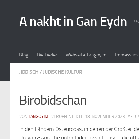
A nakht in Gan Eydn
Da
Blog
Die Lieder
Webseite Tangoyim
Impressum
JIDDISCH
/
JÜDISCHE KULTUR
Birobidschan
VON
TANGOYIM
· VERÖFFENTLICHT
18. NOVEMBER 2023
· AKTU
In den Ländern Osteuropas, in denen der Großteil d
Umgangssprache unter Juden zwar Jiddisch, die offi