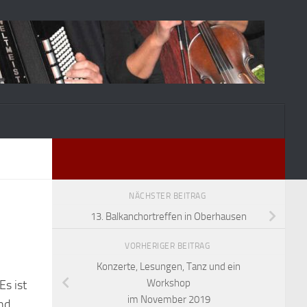
NÄCHSTER BEITRAG
13. Balkanchortreffen in Oberhausen
VORHERIGER BEITRAG
Konzerte, Lesungen, Tanz und ein
Workshop
Es ist
im November 2019
nd