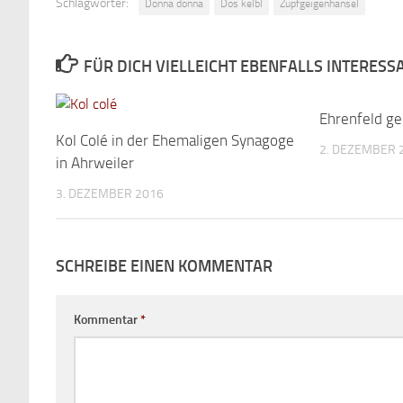
Schlagwörter:
Donna donna
Dos kelbl
Zupfgeigenhansel
FÜR DICH VIELLEICHT EBENFALLS INTERESS
Ehrenfeld g
Kol Colé in der Ehemaligen Synagoge
2. DEZEMBER 
in Ahrweiler
3. DEZEMBER 2016
SCHREIBE EINEN KOMMENTAR
Kommentar
*