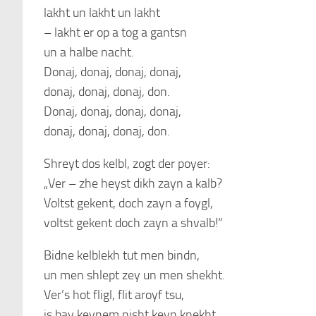
lakht un lakht un lakht
– lakht er op a tog a gantsn
un a halbe nacht.
Donaj, donaj, donaj, donaj,
donaj, donaj, donaj, don.
Donaj, donaj, donaj, donaj,
donaj, donaj, donaj, don.
Shreyt dos kelbl, zogt der poyer:
„Ver – zhe heyst dikh zayn a kalb?
Voltst gekent, doch zayn a foygl,
voltst gekent doch zayn a shvalb!“
Bidne kelblekh tut men bindn,
un men shlept zey un men shekht.
Ver’s hot fligl, flit aroyf tsu,
is bay keynem nisht keyn knekht.