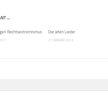
ANT …
egen Rechtsextremismus
Die alten Lieder
2017
21. JANUAR 2013