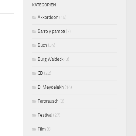
KATEGORIEN
Akkordeon
(15)
Barro y pampa
(7)
Buch
(34)
Burg Waldeck
(3)
CD
(22)
Di Meydelekh
(14)
Farbrausch
(3)
Festival
(27)
Film
(8)