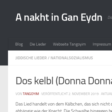
A nakht in Gan Eydn
Da
Blog
Die Lieder
Webseite Tangoyim
Impressum
JIDDISCHE LIEDER
/
NATIONALSOZIALISMUS
Dos kelbl (Donna Donn
VON
TANGOYIM
· VERÖFFENTLICHT
2. NOVEMBER 2019
· AKTUA
Das Lied handelt von dem Kälbchen, das sich nicht
abhängig wie der Knecht. Die Schwalbe hingegen bes