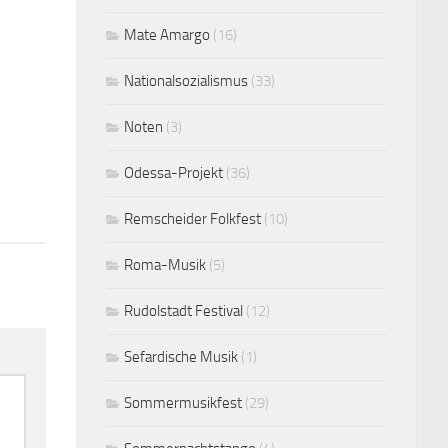
Mate Amargo
(16)
Nationalsozialismus
(33)
Noten
(3)
Odessa-Projekt
(36)
Remscheider Folkfest
(10)
Roma-Musik
(5)
Rudolstadt Festival
(12)
Sefardische Musik
(1)
Sommermusikfest
(29)