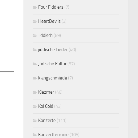
Four Fiddlers
(7)
HeartDevils
(3)
Jiddisch
(69)
jiddische Lieder
(40)
Jüdische Kultur
(57)
klangschmiede
(7)
Klezmer
(46)
Kol Colé
(43)
Konzerte
(111)
Konzerttermine
(105)