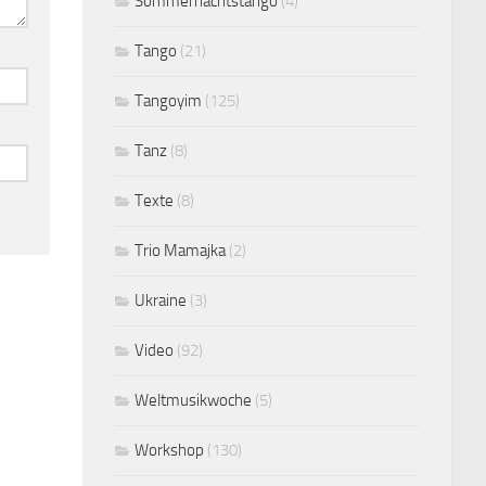
Sommernachtstango
(4)
Tango
(21)
Tangoyim
(125)
Tanz
(8)
Texte
(8)
Trio Mamajka
(2)
Ukraine
(3)
Video
(92)
Weltmusikwoche
(5)
Workshop
(130)