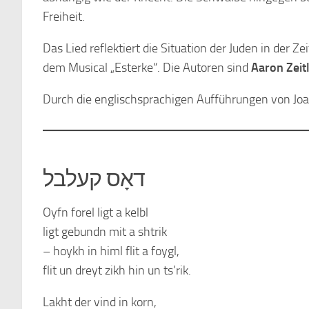
Freiheit.
Das Lied reflektiert die Situation der Juden in der 
dem Musical „Esterke“. Die Autoren sind
Aaron Zeitl
Durch die englischsprachigen Aufführungen von Jo
דאָס קעלבל
Oyfn forel ligt a kelbl
ligt gebundn mit a shtrik
– hoykh in himl flit a foygl,
flit un dreyt zikh hin un ts’rik.
Lakht der vind in korn,