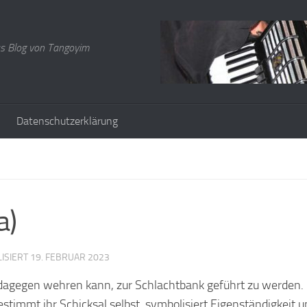
s Blog von Tangoyim
Datenschutzerklärung
a)
LISIERT
19. FEBRUAR 2023
 dagegen wehren kann, zur Schlachtbank geführt zu werden. 
timmt ihr Schicksal selbst, symbolisiert Eigenständigkeit u