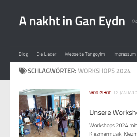
A nakht in Gan Eydn
Da
Blog
Die Lieder
Webseite Tangoyim
Impressum
SCHLAGWÖRTER:
WORKSHOPS 2024
WORKSHOP
12. JANUAR 
Unsere Worksh
Workshops 2024 mit S
Klezmermusik, Klezm