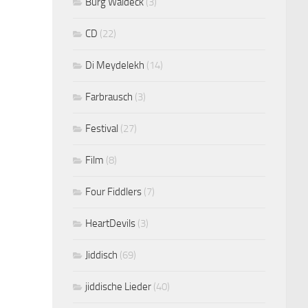
Burg Waldeck
(3)
CD
(22)
Di Meydelekh
(14)
Farbrausch
(3)
Festival
(27)
Film
(8)
Four Fiddlers
(7)
HeartDevils
(3)
Jiddisch
(69)
jiddische Lieder
(40)