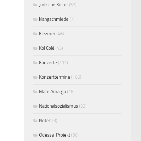
Jüdische Kultur
(57)
klangschmiede
(7)
Klezmer
(46)
Kol Colé
(43)
Konzerte
(111)
Konzerttermine
(105)
Mate Amargo
(16)
Nationalsozialismus
(33)
Noten
(3)
Odessa-Projekt
(36)