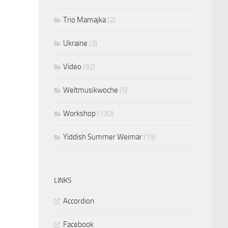
Trio Mamajka
(2)
Ukraine
(3)
Video
(92)
Weltmusikwoche
(5)
Workshop
(130)
Yiddish Summer Weimar
(19)
LINKS
Accordion
Facebook