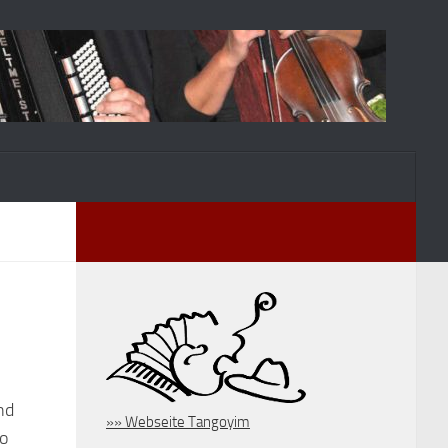
nd
»» Webseite Tangoyim
wo