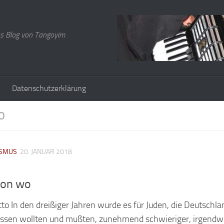
s Blog von Tangoyim
Datenschutzerklärung
O
ISMUS
20. JANUAR 2018
von wo
o In den dreißiger Jahren wurde es für Juden, die Deutschla
lassen wollten und mußten, zunehmend schwieriger, irgend