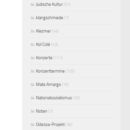
Jüdische Kultur
(57)
klangschmiede
(7)
Klezmer
(46)
Kol Colé
(43)
Konzerte
(111)
Konzerttermine
(105)
Mate Amargo
(16)
Nationalsozialismus
(33)
Noten
(3)
Odessa-Projekt
(36)