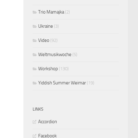
Trio Mamajka
(2)
Ukraine
(3)
Video
(92)
Weltmusikwoche
(5)
Workshop
(130)
Yiddish Summer Weimar
(19)
LINKS
Accordion
Facebook