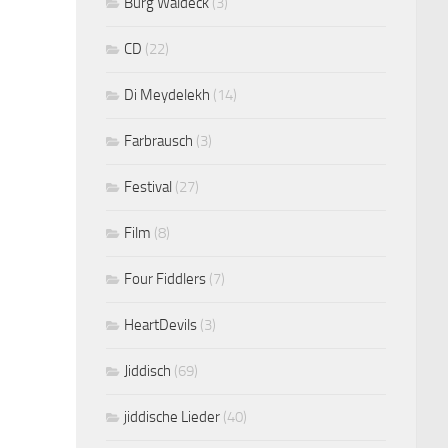
Burg Waldeck
(3)
CD
(22)
Di Meydelekh
(14)
Farbrausch
(3)
Festival
(27)
Film
(8)
Four Fiddlers
(7)
HeartDevils
(3)
Jiddisch
(69)
jiddische Lieder
(40)