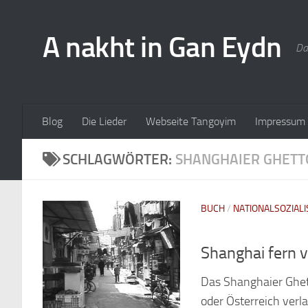
A nakht in Gan Eydn
Da
Blog
Die Lieder
Webseite Tangoyim
Impressum
SCHLAGWÖRTER:
SHANGHAIER GHETT
BUCH
/
NATIONALSOZIAL
Shanghai fern 
Das Shanghaier Ghett
oder Österreich ver