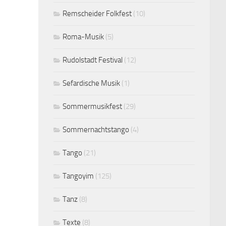
Remscheider Folkfest
(10)
Roma-Musik
(5)
Rudolstadt Festival
(12)
Sefardische Musik
(1)
Sommermusikfest
(29)
Sommernachtstango
(4)
Tango
(21)
Tangoyim
(125)
Tanz
(8)
Texte
(8)