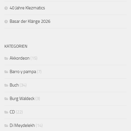
40 Jahre Klezmatics
Basar der Klänge 2026
KATEGORIEN
Akkordeon
(15)
Barro y pampa
(7)
Buch
(34)
Burg Waldeck
(3)
CD
(22)
Di Meydelekh
(14)