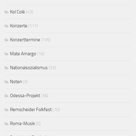
Kol Colé
(43)
Konzerte
(111)
Konzerttermine
(105)
Mate Amargo
(16)
Nationalsozialismus
(33)
Noten
(3)
Odessa-Projekt
(36)
Remscheider Folkfest
(10)
Roma-Musik
(5)