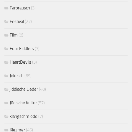
Farbrausch
(3)
Festival
(27)
Film
(8)
Four Fiddlers
(7)
HeartDevils
(3)
Jiddisch
(69)
jiddische Lieder
(40)
Jüdische Kultur
(57)
klangschmiede
(7)
Klezmer
(46)