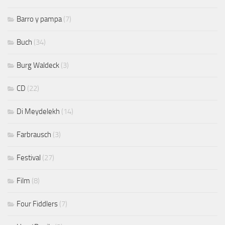
Barro y pampa
(7)
Buch
(34)
Burg Waldeck
(3)
CD
(22)
Di Meydelekh
(14)
Farbrausch
(3)
Festival
(27)
Film
(8)
Four Fiddlers
(7)