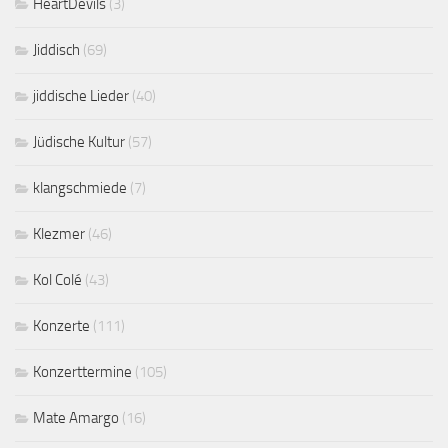
HeartDevils
(3)
Jiddisch
(69)
jiddische Lieder
(40)
Jüdische Kultur
(57)
klangschmiede
(7)
Klezmer
(46)
Kol Colé
(43)
Konzerte
(111)
Konzerttermine
(105)
Mate Amargo
(16)