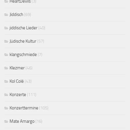
HeartDevils
(3)
Jiddisch
(69)
jiddische Lieder
(40)
Jüdische Kultur
(57)
klangschmiede
(7)
Klezmer
(46)
Kol Colé
(43)
Konzerte
(111)
Konzerttermine
(105)
Mate Amargo
(16)