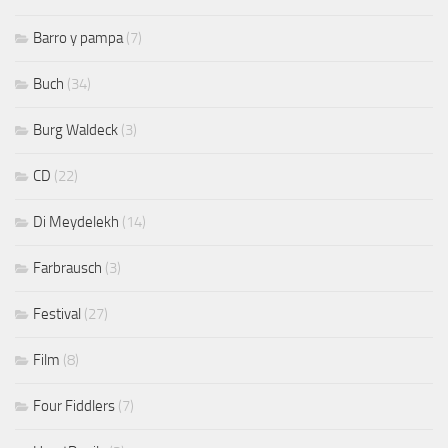
Barro y pampa
(7)
Buch
(34)
Burg Waldeck
(3)
CD
(22)
Di Meydelekh
(14)
Farbrausch
(3)
Festival
(27)
Film
(8)
Four Fiddlers
(7)