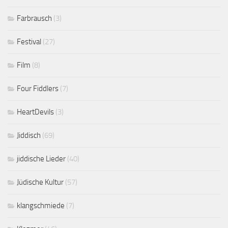
Farbrausch
(3)
Festival
(27)
Film
(8)
Four Fiddlers
(7)
HeartDevils
(3)
Jiddisch
(69)
jiddische Lieder
(40)
Jüdische Kultur
(57)
klangschmiede
(7)