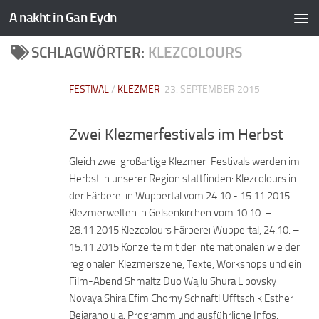
A nakht in Gan Eydn
SCHLAGWÖRTER:
KLEZCOLOURS
FESTIVAL
/
KLEZMER
23. SEPTEMBER 2015
Zwei Klezmerfestivals im Herbst
Gleich zwei großartige Klezmer-Festivals werden im
Herbst in unserer Region stattfinden: Klezcolours in
der Färberei in Wuppertal vom 24.10.- 15.11.2015
Klezmerwelten in Gelsenkirchen vom 10.10. –
28.11.2015 Klezcolours Färberei Wuppertal, 24.10. –
15.11.2015 Konzerte mit der internationalen wie der
regionalen Klezmerszene, Texte, Workshops und ein
Film-Abend Shmaltz Duo Wajlu Shura Lipovsky
Novaya Shira Efim Chorny Schnaftl Ufftschik Esther
Bejarano u.a. Programm und ausführliche Infos: