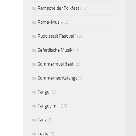
Remscheider Folkfest
(10)
Roma-Musik
(5)
Rudolstadt Festival
(12)
Sefardische Musik
(1)
Sommermusikfest
(29)
Sommernachtstango
(4)
Tango
(21)
Tangoyim
(125)
Tanz
(8)
Texte
(8)