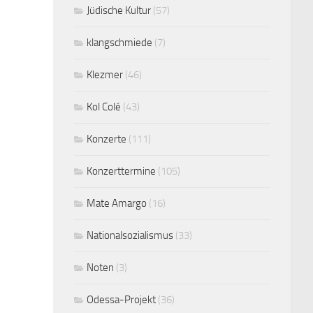
Jüdische Kultur
(57)
klangschmiede
(7)
Klezmer
(46)
Kol Colé
(43)
Konzerte
(111)
Konzerttermine
(105)
Mate Amargo
(16)
Nationalsozialismus
(33)
Noten
(3)
Odessa-Projekt
(36)