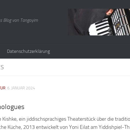
s Blog von Tangoyim
Datenschutzerklärung
ES
TUR
6. JANUAR 2024
nologues
Kishke, ein jiddischsprachiges Theaterstück über die traditio
che Küche, 2013 entwickelt von Yoni Eilat am Yiddishpiel-Th