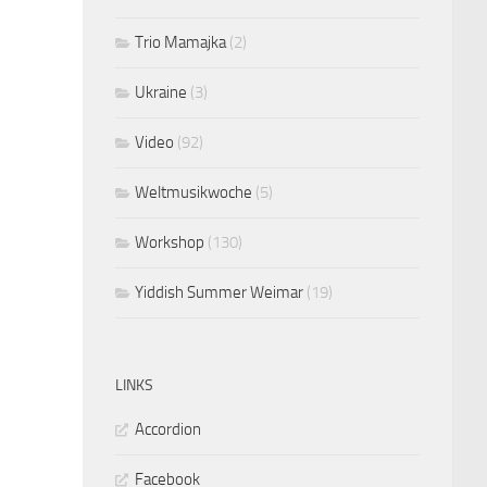
Trio Mamajka
(2)
Ukraine
(3)
Video
(92)
Weltmusikwoche
(5)
Workshop
(130)
Yiddish Summer Weimar
(19)
LINKS
Accordion
Facebook