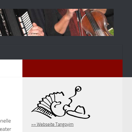
nelle
»» Webseite Tangoyim
eater