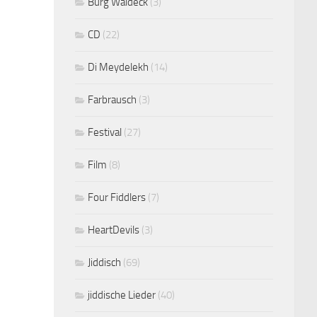
Burg Waldeck
(3)
CD
(22)
Di Meydelekh
(14)
Farbrausch
(3)
Festival
(27)
Film
(8)
Four Fiddlers
(7)
HeartDevils
(3)
Jiddisch
(69)
jiddische Lieder
(40)