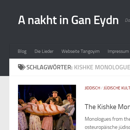
A nakht in Gan Eydn
Da
Blog
Die Lieder
Webseite Tangoyim
Impressum
SCHLAGWÖRTER:
KISHKE MONOLOGU
JIDDISCH
/
JÜDISCHE KUL
The Kishke Mo
Monologues from the 
osteuropäische jüdis