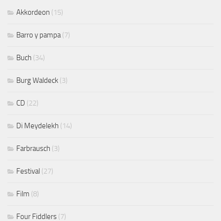
Akkordeon
(15)
Barro y pampa
(7)
Buch
(34)
Burg Waldeck
(3)
CD
(22)
Di Meydelekh
(14)
Farbrausch
(3)
Festival
(27)
Film
(8)
Four Fiddlers
(7)