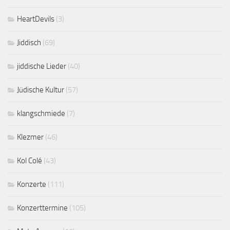
HeartDevils
(3)
Jiddisch
(69)
jiddische Lieder
(40)
Jüdische Kultur
(57)
klangschmiede
(7)
Klezmer
(46)
Kol Colé
(43)
Konzerte
(111)
Konzerttermine
(105)