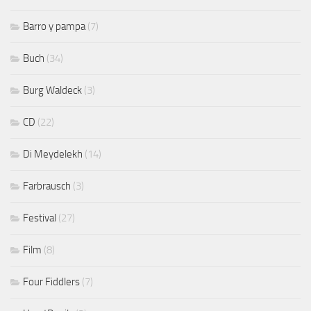
Barro y pampa
(7)
Buch
(34)
Burg Waldeck
(3)
CD
(22)
Di Meydelekh
(14)
Farbrausch
(3)
Festival
(27)
Film
(8)
Four Fiddlers
(7)