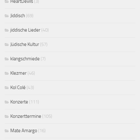
HeartDevils
(3)
Jiddisch
(69)
jiddische Lieder
(40)
Jüdische Kultur
(57)
klangschmiede
(7)
Klezmer
(46)
Kol Colé
(43)
Konzerte
(111)
Konzerttermine
(105)
Mate Amargo
(16)