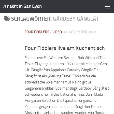
A nakht in Gan Eydn
SCHLAGWÖRTER:
GÄRDEBY GÅNGLÅT
FOUR FIDDLERS
/
VIDEO
11. NOVEMBER 2013
Four Fiddlers live am Küchentisch
Faded Love Ein Western Swing – Bob Wills and The
Texas Playboys landeten 1950 hiermit einen großen
Hit. Gånglåt från Äppelbo / Gärdeby Gånglåt Ein
Gånglåt ist ein „Walking Tune“. Typisch für die
schwedische Spielmannsmusik sind große
Geigenensembles (Spelmanslag). Gärdeby Gånglåt ist
Schwedens heimliche Nationalhymne. Darn Madar
Hungarian Selection Die typischen ungarischen
Zigeunergeigen haben mit ursprünglicher Roma-
Musik nicht viel zu tun, sondern wurden von Roma-