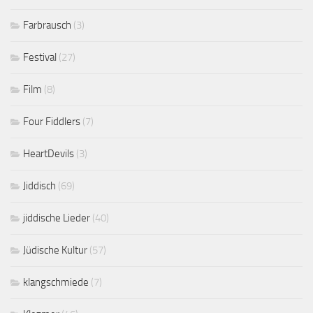
Farbrausch
(3)
Festival
(27)
Film
(8)
Four Fiddlers
(7)
HeartDevils
(3)
Jiddisch
(69)
jiddische Lieder
(40)
Jüdische Kultur
(57)
klangschmiede
(7)