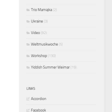
Trio Mamajka
(2)
Ukraine
(3)
Video
(92)
Weltmusikwoche
(5)
Workshop
(130)
Yiddish Summer Weimar
(19)
LINKS
Accordion
Facebook