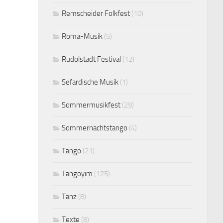
Remscheider Folkfest
(10)
Roma-Musik
(5)
Rudolstadt Festival
(12)
Sefardische Musik
(1)
Sommermusikfest
(29)
Sommernachtstango
(4)
Tango
(21)
Tangoyim
(125)
Tanz
(8)
Texte
(8)