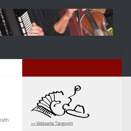
rath
»» Webseite Tangoyim