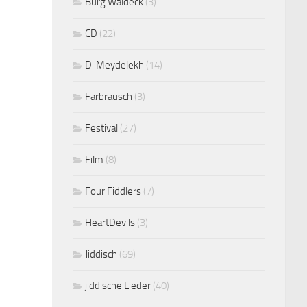
Burg Waldeck
(3)
CD
(22)
Di Meydelekh
(14)
Farbrausch
(3)
Festival
(27)
Film
(8)
Four Fiddlers
(7)
HeartDevils
(3)
Jiddisch
(69)
jiddische Lieder
(40)