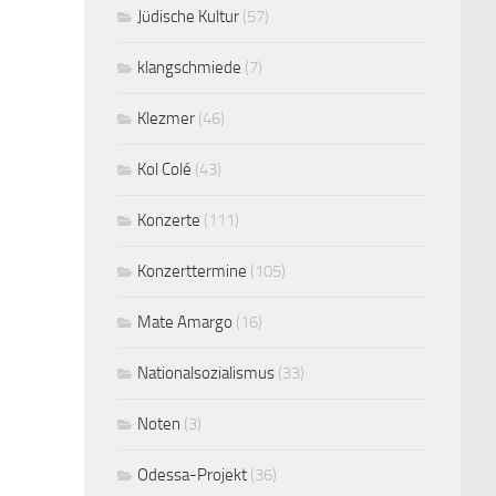
Jüdische Kultur
(57)
klangschmiede
(7)
Klezmer
(46)
Kol Colé
(43)
Konzerte
(111)
Konzerttermine
(105)
Mate Amargo
(16)
Nationalsozialismus
(33)
Noten
(3)
Odessa-Projekt
(36)