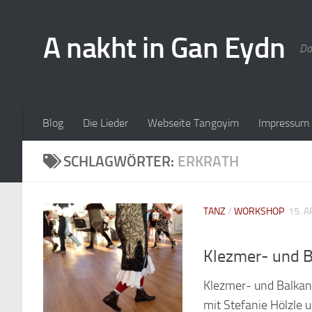
A nakht in Gan Eydn
Da
Blog
Die Lieder
Webseite Tangoyim
Impressum
SCHLAGWÖRTER:
ERKRATH
TANZ
/
WORKSHOP
15. A
Klezmer- und B
Klezmer- und Balkan
mit Stefanie Hölzle 