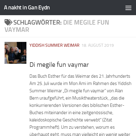
A nakht in Gan Eydn
SCHLAGWÖRTER:
DIE MEGILE FUN
VAYMAR
YIDDISH SUMMER WEIMAR
18. AUGUST 2019
Di megile fun vaymar
Das Buch Esther für das Weimar des 21. Jahrhunderts
Am 25. Juli wurde im Mon Ami im Rahmen des Yiddish
Summer Weimar „Di megile fun vaymar“ von Alan
Bern uraufgeführt, ein Musiktheaterstück, „das die
konkurrierenden Versionen des biblischen Esther-
Buches miteinander in eine zeitgenössische,
kaleidoskopische Geschichte verwebt“ (Zitat
Programmheft). Um zu verstehen, worum es
überhaupt geht, muss man vielleicht ein wenig weiter