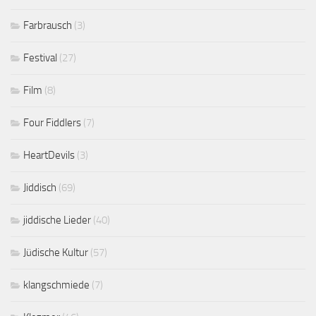
Farbrausch
(3)
Festival
(27)
Film
(8)
Four Fiddlers
(7)
HeartDevils
(3)
Jiddisch
(69)
jiddische Lieder
(40)
Jüdische Kultur
(57)
klangschmiede
(7)