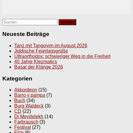
Suchen
nach:
Neueste Beiträge
Tanz mit Tangoyim im August 2026
Jiddische Feiertagsgrüße
Ultraorthodox: schwieriger Weg in die Freiheit
40 Jahre Klezmatics
Basar der Klänge 2026
Kategorien
Akkordeon
(15)
Barro y pampa
(7)
Buch
(34)
Burg Waldeck
(3)
CD
(22)
Di Meydelekh
(14)
Farbrausch
(3)
Festival
(27)
Film
(8)