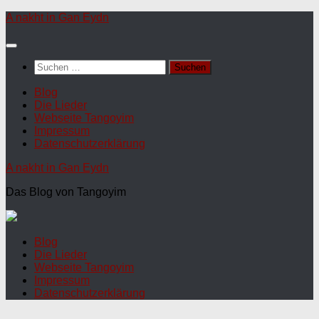
A nakht in Gan Eydn
Suchen
nach:
Blog
Die Lieder
Webseite Tangoyim
Impressum
Datenschutzerklärung
A nakht in Gan Eydn
Das Blog von Tangoyim
Blog
Die Lieder
Webseite Tangoyim
Impressum
Datenschutzerklärung