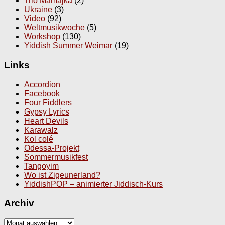
Trio Mamajka
(2)
Ukraine
(3)
Video
(92)
Weltmusikwoche
(5)
Workshop
(130)
Yiddish Summer Weimar
(19)
Links
Accordion
Facebook
Four Fiddlers
Gypsy Lyrics
Heart Devils
Karawalz
Kol colé
Odessa-Projekt
Sommermusikfest
Tangoyim
Wo ist Zigeunerland?
YiddishPOP – animierter Jiddisch-Kurs
Archiv
Archiv