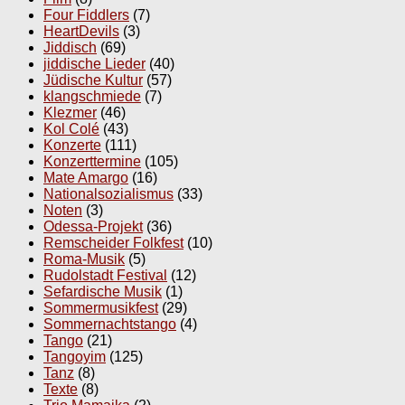
Four Fiddlers
(7)
HeartDevils
(3)
Jiddisch
(69)
jiddische Lieder
(40)
Jüdische Kultur
(57)
klangschmiede
(7)
Klezmer
(46)
Kol Colé
(43)
Konzerte
(111)
Konzerttermine
(105)
Mate Amargo
(16)
Nationalsozialismus
(33)
Noten
(3)
Odessa-Projekt
(36)
Remscheider Folkfest
(10)
Roma-Musik
(5)
Rudolstadt Festival
(12)
Sefardische Musik
(1)
Sommermusikfest
(29)
Sommernachtstango
(4)
Tango
(21)
Tangoyim
(125)
Tanz
(8)
Texte
(8)