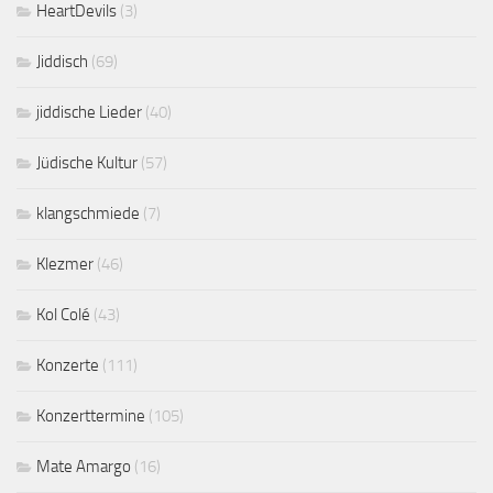
HeartDevils
(3)
Jiddisch
(69)
jiddische Lieder
(40)
Jüdische Kultur
(57)
klangschmiede
(7)
Klezmer
(46)
Kol Colé
(43)
Konzerte
(111)
Konzerttermine
(105)
Mate Amargo
(16)