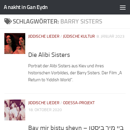
A nakht in Gan Eydn
SCHLAGWÖRTER:
BARRY SISTERS
JIDDISCHE LIEDER
/
JÜDISCHE KULTUR
8. JANUAR 2023
Die Alibi Sisters
Portrait der Alibi Sisters aus Kiev und ihres
historischen Vorbildes, der Barry Sisters. Der Film „A
Return to Yiddish World“.
JIDDISCHE LIEDER
/
ODESSA-PROJEKT
18. OKTOBER 2020
Bay mir bistu sheyn – בײַ מיר ביסטו