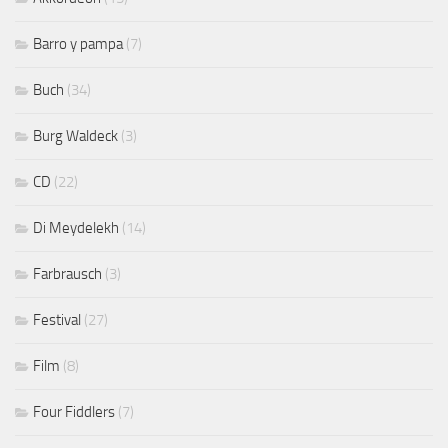
Barro y pampa
(7)
Buch
(34)
Burg Waldeck
(3)
CD
(22)
Di Meydelekh
(14)
Farbrausch
(3)
Festival
(27)
Film
(8)
Four Fiddlers
(7)