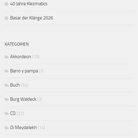
40 Jahre Klezmatics
Basar der Klänge 2026
KATEGORIEN
Akkordeon
(15)
Barro y pampa
(7)
Buch
(34)
Burg Waldeck
(3)
CD
(22)
Di Meydelekh
(14)