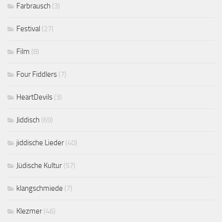
Farbrausch
(3)
Festival
(27)
Film
(8)
Four Fiddlers
(7)
HeartDevils
(3)
Jiddisch
(69)
jiddische Lieder
(40)
Jüdische Kultur
(57)
klangschmiede
(7)
Klezmer
(46)