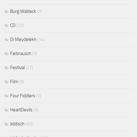
Burg Waldeck
(3)
CD
(22)
Di Meydelekh
(14)
Farbrausch
(3)
Festival
(27)
Film
(8)
Four Fiddlers
(7)
HeartDevils
(3)
Jiddisch
(69)