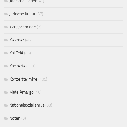
jiddische Lieder
(40)
Jüdische Kultur
(57)
klangschmiede
(7)
Klezmer
(46)
Kol Colé
(43)
Konzerte
(111)
Konzerttermine
(105)
Mate Amargo
(16)
Nationalsozialismus
(33)
Noten
(3)