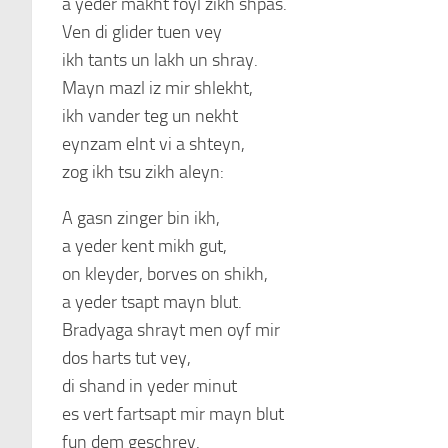
a yeder makht foyl zikh shpas.
Ven di glider tuen vey
ikh tants un lakh un shray.
Mayn mazl iz mir shlekht,
ikh vander teg un nekht
eynzam elnt vi a shteyn,
zog ikh tsu zikh aleyn:
A gasn zinger bin ikh,
a yeder kent mikh gut,
on kleyder, borves on shikh,
a yeder tsapt mayn blut.
Bradyaga shrayt men oyf mir
dos harts tut vey,
di shand in yeder minut
es vert fartsapt mir mayn blut
fun dem geschrey.