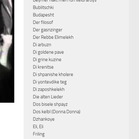
Beymer hakt men fun veldl aroys
Bublitschki
Budapesht
Der filosof
Der gasnzinger
Der Rebbe Elimelekh
Di arbuzn
Di goldene pave
Di grine kuzine
Di krenitse
Di shpanishe kholere
Di yontevdike teg
Di zaposhkelekh
Die alten Lieder
Dos bisele shpayz
Dos kelbl (Donna Donna)
Dzhankoye
Eli, Eli
Friling