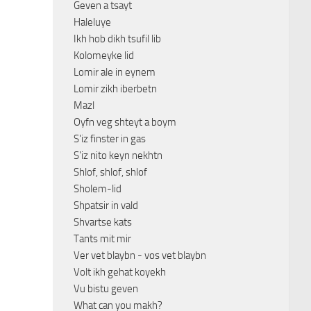
Geven a tsayt
Haleluye
Ikh hob dikh tsufil lib
Kolomeyke lid
Lomir ale in eynem
Lomir zikh iberbetn
Mazl
Oyfn veg shteyt a boym
S'iz finster in gas
S'iz nito keyn nekhtn
Shlof, shlof, shlof
Sholem-lid
Shpatsir in vald
Shvartse kats
Tants mit mir
Ver vet blaybn - vos vet blaybn
Volt ikh gehat koyekh
Vu bistu geven
What can you makh?