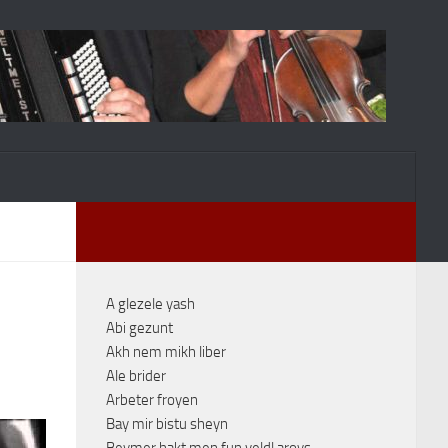
A glezele yash
Abi gezunt
Akh nem mikh liber
Ale brider
Arbeter froyen
Bay mir bistu sheyn