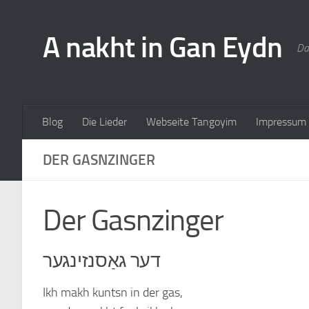
A nakht in Gan Eydn
Da
Blog
Die Lieder
Webseite Tangoyim
Impressum
DER GASNZINGER
Der Gasnzinger
דער גאַסנזינגער
Ikh makh kuntsn in der gas,