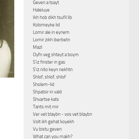
Geven a tsayt
Haleluye
Ikh hob dikh tsufil lib
Kolomeyke lid
Lomir ale in eynem
Lomir zikh iberbetn
Mazl
Oyfn veg shteyt a boym
S'iz finster in gas
S'iz nito keyn nekhtn
Shlof, shlof, shlof
Sholem-lid
Shpatsir in vald
Shvartse kats
Tants mit mir
Ver vet blaybn - vos vet blaybn
Volt ikh gehat koyekh
Vu bistu geven
What can you makh?