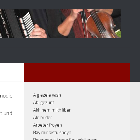
omödie
A glezele yash
Abi gezunt
Akh nem mikh liber
bt und
Ale brider
Arbeter froyen
Bay mir bistu sheyn