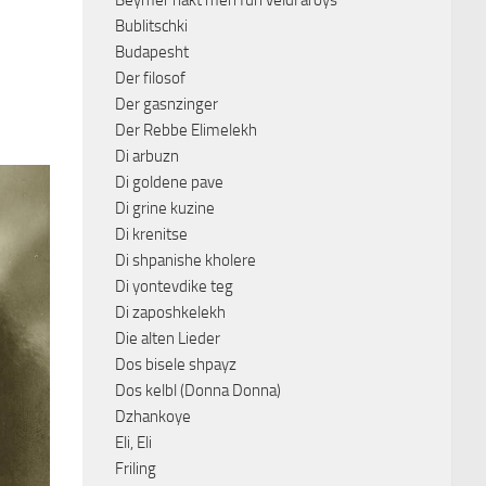
Beymer hakt men fun veldl aroys
Bublitschki
Budapesht
Der filosof
Der gasnzinger
Der Rebbe Elimelekh
Di arbuzn
Di goldene pave
Di grine kuzine
Di krenitse
Di shpanishe kholere
Di yontevdike teg
Di zaposhkelekh
Die alten Lieder
Dos bisele shpayz
Dos kelbl (Donna Donna)
Dzhankoye
Eli, Eli
Friling