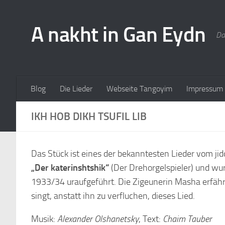
A nakht in Gan Eydn
Da
Blog
Die Lieder
Webseite Tangoyim
Impressum
IKH HOB DIKH TSUFIL LIB
Das Stück ist eines der bekanntesten Lieder vom j
„Der katerinshtshik“
(Der Drehorgelspieler) und wur
1933/34 uraufgeführt. Die Zigeunerin Masha erfährt 
singt, anstatt ihn zu verfluchen, dieses Lied.
Musik:
Alexander Olshanetsky
, Text:
Chaim Tauber