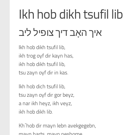
Ikh hob dikh tsufil lib
איך האָב דיך צופיל ליב
Ikh hob dikh tsufil lib,
ikh trog oyf dir kayn has,
ikh hob dikh tsufil lib,
tsu zayn oyf dir in kas.
Ikh hob dich tsufil lib,
tsu zayn oyf dir gor beyz,
a nar ikh heyz, ikh veyz,
ikh hob dikh lib.
Kh´hob dir mayn lebn avekgegebn,
mayn harts, mayn neshome,